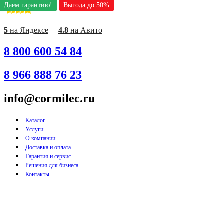
Даем гарантию!
Даем гарантию!
Даем гарантию!
Даем гарантию!
Даем гарантию!
Даем гарантию!
Даем гарантию!
Даем гарантию!
Даем гарантию!
Выгода до 50%
Выгода до 50%
Выгода до 50%
Выгода до 50%
Выгода до 50%
Выгода до 50%
Выгода до 50%
Выгода до 50%
Выгода до 50%
Перейти
к
содержимому
5
на Яндексе
4.8
на Авито
8 800 600 54 84
8 966 888 76 23
info@cormilec.ru
Каталог
Услуги
О компании
Доставка и оплата
Гарантия и сервис
Решения для бизнеса
Контакты