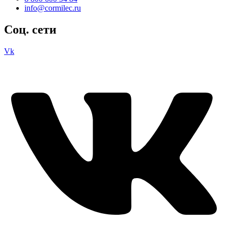
info@cormilec.ru
Соц. сети
Vk