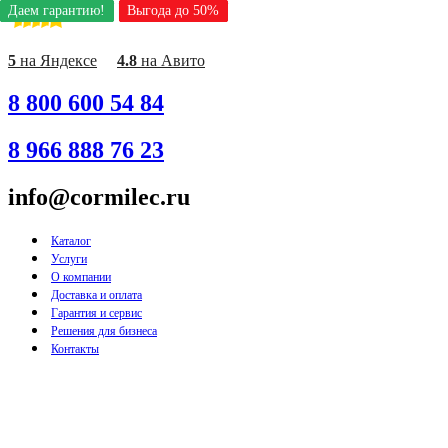
Даем гарантию!
Даем гарантию!
Даем гарантию!
Даем гарантию!
Даем гарантию!
Даем гарантию!
Даем гарантию!
Даем гарантию!
Даем гарантию!
Выгода до 50%
Выгода до 50%
Выгода до 50%
Выгода до 50%
Выгода до 50%
Выгода до 50%
Выгода до 50%
Выгода до 50%
Выгода до 50%
Перейти
к
содержимому
5
на Яндексе
4.8
на Авито
8 800 600 54 84
8 966 888 76 23
info@cormilec.ru
Каталог
Услуги
О компании
Доставка и оплата
Гарантия и сервис
Решения для бизнеса
Контакты