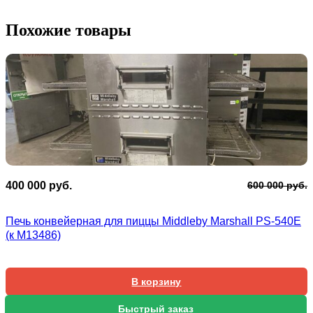
Похожие товары
П
Т
400 000
руб.
600 000
руб.
ц
ц
с
4
Печь конвейерная для пиццы Middleby Marshall PS-540E
6
0
(к М13486)
0
В корзину
Быстрый заказ