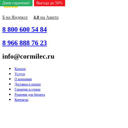
Даем гарантию!
Даем гарантию!
Даем гарантию!
Даем гарантию!
Даем гарантию!
Даем гарантию!
Даем гарантию!
Даем гарантию!
Даем гарантию!
Выгода до 50%
Выгода до 50%
Выгода до 50%
Выгода до 50%
Выгода до 50%
Выгода до 50%
Выгода до 50%
Выгода до 50%
Выгода до 50%
Перейти
к
содержимому
5
на Яндексе
4.8
на Авито
8 800 600 54 84
8 966 888 76 23
info@cormilec.ru
Каталог
Услуги
О компании
Доставка и оплата
Гарантия и сервис
Решения для бизнеса
Контакты