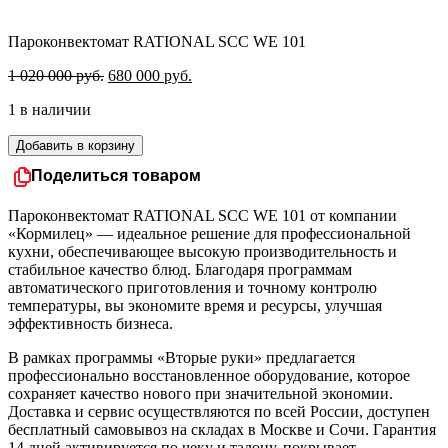
Пароконвектомат RATIONAL SCC WE 101
Первоначальная
Текущая
1 020 000
руб.
680 000
руб.
цена
цена:
1 в наличии
составляла
680
1
000 руб..
Количество
Добавить в корзину
020
товара
000 руб..
Поделиться товаром
Пароконвектомат
RATIONAL
SCC
Пароконвектомат RATIONAL SCC WE 101 от компании
WE
«Кормилец» — идеальное решение для профессиональной
101
кухни, обеспечивающее высокую производительность и
стабильное качество блюд. Благодаря программам
автоматического приготовления и точному контролю
температуры, вы экономите время и ресурсы, улучшая
эффективность бизнеса.
В рамках программы «Вторые руки» предлагается
профессионально восстановленное оборудование, которое
сохраняет качество нового при значительной экономии.
Доставка и сервис осуществляются по всей России, доступен
бесплатный самовывоз на складах в Москве и Сочи. Гарантия
14 дней активируется по чеку и талону, покрывает