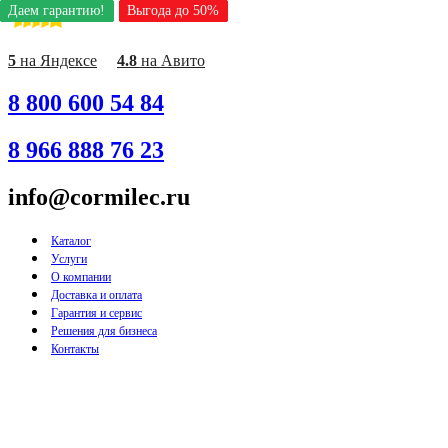
Даем гарантию!
Даем гарантию!
Даем гарантию!
Даем гарантию!
Даем гарантию!
Даем гарантию!
Даем гарантию!
Выгода до 50%
Выгода до 50%
Выгода до 50%
Выгода до 50%
Выгода до 50%
Выгода до 50%
Выгода до 50%
Перейти
к
содержимому
5
на Яндексе
4.8
на Авито
8 800 600 54 84
8 966 888 76 23
info@cormilec.ru
Каталог
Услуги
О компании
Доставка и оплата
Гарантия и сервис
Решения для бизнеса
Контакты