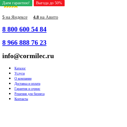
Даем гарантию!
Даем гарантию!
Даем гарантию!
Даем гарантию!
Даем гарантию!
Даем гарантию!
Даем гарантию!
Даем гарантию!
Даем гарантию!
Выгода до 50%
Выгода до 50%
Выгода до 50%
Выгода до 50%
Выгода до 50%
Выгода до 50%
Выгода до 50%
Выгода до 50%
Выгода до 50%
Перейти
к
содержимому
5
на Яндексе
4.8
на Авито
8 800 600 54 84
8 966 888 76 23
info@cormilec.ru
Каталог
Услуги
О компании
Доставка и оплата
Гарантия и сервис
Решения для бизнеса
Контакты