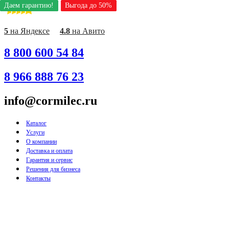
Даем гарантию!
Даем гарантию!
Даем гарантию!
Даем гарантию!
Даем гарантию!
Даем гарантию!
Даем гарантию!
Даем гарантию!
Даем гарантию!
Выгода до 50%
Выгода до 50%
Выгода до 50%
Выгода до 50%
Выгода до 50%
Выгода до 50%
Выгода до 50%
Выгода до 50%
Выгода до 50%
Перейти
к
содержимому
5
на Яндексе
4.8
на Авито
8 800 600 54 84
8 966 888 76 23
info@cormilec.ru
Каталог
Услуги
О компании
Доставка и оплата
Гарантия и сервис
Решения для бизнеса
Контакты