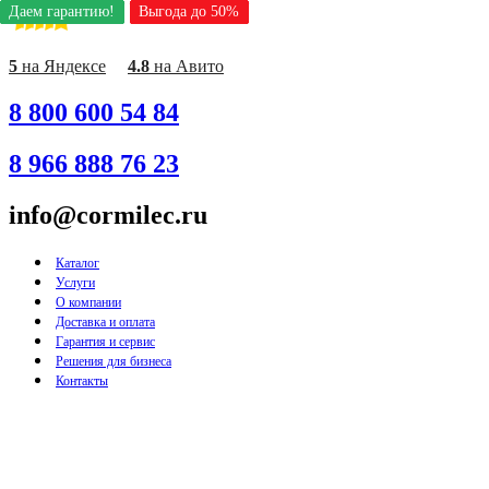
Даем гарантию!
Даем гарантию!
Даем гарантию!
Даем гарантию!
Даем гарантию!
Даем гарантию!
Даем гарантию!
Даем гарантию!
Даем гарантию!
Выгода до 50%
Выгода до 50%
Выгода до 50%
Выгода до 50%
Выгода до 50%
Выгода до 50%
Выгода до 50%
Выгода до 50%
Выгода до 50%
Перейти
к
содержимому
5
на Яндексе
4.8
на Авито
8 800 600 54 84
8 966 888 76 23
info@cormilec.ru
Каталог
Услуги
О компании
Доставка и оплата
Гарантия и сервис
Решения для бизнеса
Контакты