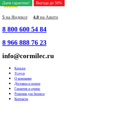
Даем гарантию!
Даем гарантию!
Даем гарантию!
Даем гарантию!
Даем гарантию!
Даем гарантию!
Даем гарантию!
Даем гарантию!
Даем гарантию!
Выгода до 50%
Выгода до 50%
Выгода до 50%
Выгода до 50%
Выгода до 50%
Выгода до 50%
Выгода до 50%
Выгода до 50%
Выгода до 50%
Перейти
к
содержимому
5
на Яндексе
4.8
на Авито
8 800 600 54 84
8 966 888 76 23
info@cormilec.ru
Каталог
Услуги
О компании
Доставка и оплата
Гарантия и сервис
Решения для бизнеса
Контакты