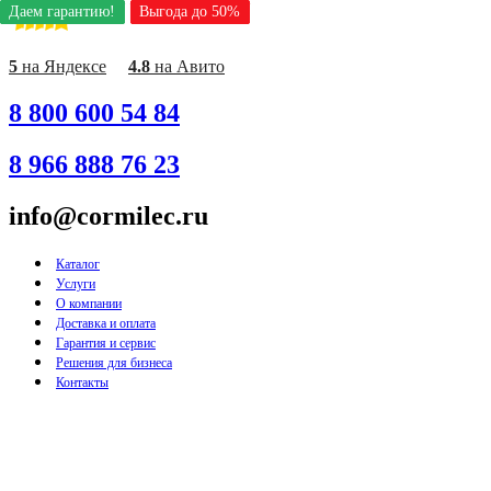
Даем гарантию!
Даем гарантию!
Даем гарантию!
Даем гарантию!
Даем гарантию!
Даем гарантию!
Даем гарантию!
Даем гарантию!
Даем гарантию!
Выгода до 50%
Выгода до 50%
Выгода до 50%
Выгода до 50%
Выгода до 50%
Выгода до 50%
Выгода до 50%
Выгода до 50%
Выгода до 50%
Перейти
к
содержимому
5
на Яндексе
4.8
на Авито
8 800 600 54 84
8 966 888 76 23
info@cormilec.ru
Каталог
Услуги
О компании
Доставка и оплата
Гарантия и сервис
Решения для бизнеса
Контакты