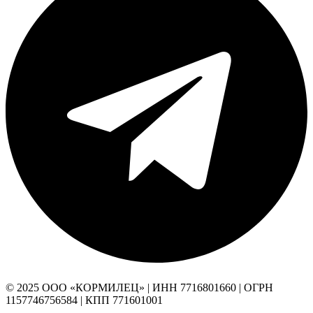
© 2025 ООО «КОРМИЛЕЦ» | ИНН 7716801660 | ОГРН
1157746756584 | КПП 771601001