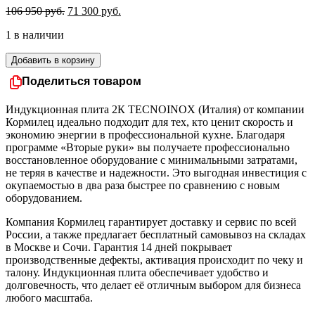
Первоначальная
Текущая
106 950
руб.
71 300
руб.
цена
цена:
1 в наличии
составляла
71
106
300 руб..
Количество
Добавить в корзину
950 руб..
товара
Поделиться товаром
Индукционная
плита
2К
Индукционная плита 2К TECNOINOX (Италия) от компании
TECNOINOX
Кормилец идеально подходит для тех, кто ценит скорость и
(Италия)
экономию энергии в профессиональной кухне. Благодаря
программе «Вторые руки» вы получаете профессионально
восстановленное оборудование с минимальными затратами,
не теряя в качестве и надежности. Это выгодная инвестиция с
окупаемостью в два раза быстрее по сравнению с новым
оборудованием.
Компания Кормилец гарантирует доставку и сервис по всей
России, а также предлагает бесплатный самовывоз на складах
в Москве и Сочи. Гарантия 14 дней покрывает
производственные дефекты, активация происходит по чеку и
талону. Индукционная плита обеспечивает удобство и
долговечность, что делает её отличным выбором для бизнеса
любого масштаба.