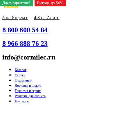
Даем гарантию!
Даем гарантию!
Даем гарантию!
Даем гарантию!
Даем гарантию!
Даем гарантию!
Даем гарантию!
Даем гарантию!
Даем гарантию!
Выгода до 50%
Выгода до 50%
Выгода до 50%
Выгода до 50%
Выгода до 50%
Выгода до 50%
Выгода до 50%
Выгода до 50%
Выгода до 50%
Перейти
к
содержимому
5
на Яндексе
4.8
на Авито
8 800 600 54 84
8 966 888 76 23
info@cormilec.ru
Каталог
Услуги
О компании
Доставка и оплата
Гарантия и сервис
Решения для бизнеса
Контакты