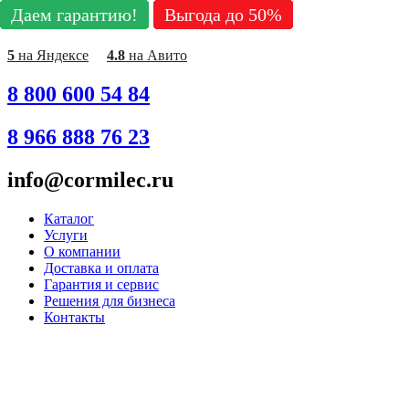
Даем гарантию!
Даем гарантию!
Даем гарантию!
Даем гарантию!
Даем гарантию!
Даем гарантию!
Даем гарантию!
Даем гарантию!
Даем гарантию!
Выгода до 50%
Выгода до 50%
Выгода до 50%
Выгода до 50%
Выгода до 50%
Выгода до 50%
Выгода до 50%
Выгода до 50%
Выгода до 50%
Перейти
к
содержимому
5
на Яндексе
4.8
на Авито
8 800 600 54 84
8 966 888 76 23
info@cormilec.ru
Каталог
Услуги
О компании
Доставка и оплата
Гарантия и сервис
Решения для бизнеса
Контакты