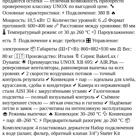
продаются остатки — отличная возможность приобрести
проверенную классику UNOX по выгодной цене. 🔧
Основные характеристики: ⚡ Подключение: 380 В 🔥
Мощность: 10,5 кВт 🍞 Количество уровней: 6 📐 Формат
противней: 600×400 мм 📏 Расстояние между уровнями: 80 мм
🌡 Температурный режим: от 30 до 260 °C 💨 Пароувлажнение:
есть 🚿 Подключение к воде: требуется 🎛 Управление:
электронное 📦 Габариты (Ш×Г×В): 860×882×930 мм ⚖️ Вес:
80 кг 🇮🇹 Производство: Италия 🔖 Серия: BakerLux /
Dynamic 🌟 Преимущества UNOX XB 695: ✔ AIR.Plus —
реверсивные вентиляторы, равномерная выпечка на всех
уровнях ✔ 2 скорости воздушных потоков — точный
контроль результата ✔ Конвекция + пар — идеальна для хлеба,
круассанов, сдобы и кондитерки ✔ Камера из нержавеющей
стали AISI 304 с закруглёнными углами ✔ Галогеновая
подсветка — полный визуальный контроль ✔ Съёмное
внутреннее стекло — лёгкая очистка и гигиена ✔ Надёжные
петли и замок — рассчитаны на интенсивную эксплуатацию
🧁 Режимы выпечки: 🔥 Конвекция: 30–260 °C 💦 Конвекция
+ пар: 48–260 °C ⚡ Предварительный разогрев: до 260 °C 📦
Комплектация: 4 пластиковых держателя Набор подключения
к воде (шланг, фильтр, обратный клапан 3/4″) Starter Kit