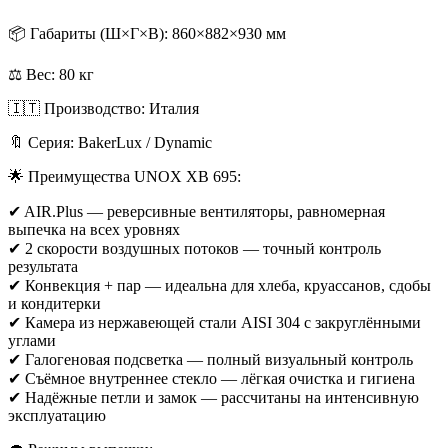
📦 Габариты (Ш×Г×В): 860×882×930 мм
⚖️ Вес: 80 кг
🇮🇹 Производство: Италия
🔖 Серия: BakerLux / Dynamic
🌟 Преимущества UNOX XB 695:
✔ AIR.Plus — реверсивные вентиляторы, равномерная
выпечка на всех уровнях
✔ 2 скорости воздушных потоков — точный контроль
результата
✔ Конвекция + пар — идеальна для хлеба, круассанов, сдобы
и кондитерки
✔ Камера из нержавеющей стали AISI 304 с закруглёнными
углами
✔ Галогеновая подсветка — полный визуальный контроль
✔ Съёмное внутреннее стекло — лёгкая очистка и гигиена
✔ Надёжные петли и замок — рассчитаны на интенсивную
эксплуатацию