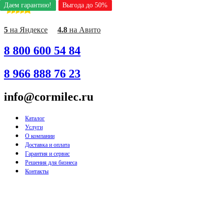
Даем гарантию!
Даем гарантию!
Даем гарантию!
Даем гарантию!
Даем гарантию!
Даем гарантию!
Даем гарантию!
Даем гарантию!
Даем гарантию!
Выгода до 50%
Выгода до 50%
Выгода до 50%
Выгода до 50%
Выгода до 50%
Выгода до 50%
Выгода до 50%
Выгода до 50%
Выгода до 50%
Перейти
к
содержимому
5
на Яндексе
4.8
на Авито
8 800 600 54 84
8 966 888 76 23
info@cormilec.ru
Каталог
Услуги
О компании
Доставка и оплата
Гарантия и сервис
Решения для бизнеса
Контакты