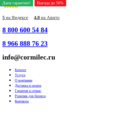
Даем гарантию!
Даем гарантию!
Даем гарантию!
Даем гарантию!
Даем гарантию!
Даем гарантию!
Даем гарантию!
Выгода до 50%
Выгода до 50%
Выгода до 50%
Выгода до 50%
Выгода до 50%
Выгода до 50%
Выгода до 50%
Перейти
к
содержимому
5
на Яндексе
4.8
на Авито
8 800 600 54 84
8 966 888 76 23
info@cormilec.ru
Каталог
Услуги
О компании
Доставка и оплата
Гарантия и сервис
Решения для бизнеса
Контакты