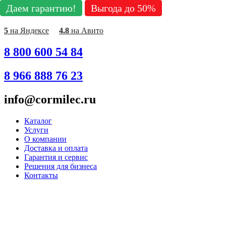
Даем гарантию!
Даем гарантию!
Даем гарантию!
Даем гарантию!
Даем гарантию!
Выгода до 50%
Выгода до 50%
Выгода до 50%
Выгода до 50%
Выгода до 50%
Перейти
к
содержимому
5
на Яндексе
4.8
на Авито
8 800 600 54 84
8 966 888 76 23
info@cormilec.ru
Каталог
Услуги
О компании
Доставка и оплата
Гарантия и сервис
Решения для бизнеса
Контакты