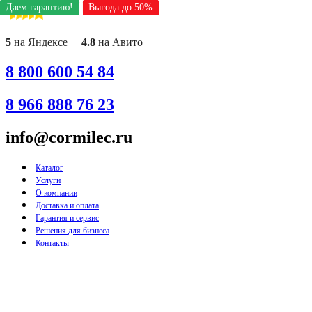
Даем гарантию!
Даем гарантию!
Даем гарантию!
Даем гарантию!
Даем гарантию!
Даем гарантию!
Даем гарантию!
Выгода до 50%
Выгода до 50%
Выгода до 50%
Выгода до 50%
Выгода до 50%
Выгода до 50%
Выгода до 50%
Перейти
к
содержимому
5
на Яндексе
4.8
на Авито
8 800 600 54 84
8 966 888 76 23
info@cormilec.ru
Каталог
Услуги
О компании
Доставка и оплата
Гарантия и сервис
Решения для бизнеса
Контакты