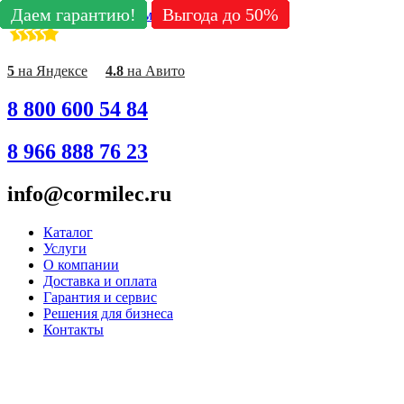
Даем гарантию!
Даем гарантию!
Даем гарантию!
Даем гарантию!
Даем гарантию!
Даем гарантию!
Даем гарантию!
Даем гарантию!
Даем гарантию!
Выгода до 50%
Выгода до 50%
Выгода до 50%
Выгода до 50%
Выгода до 50%
Выгода до 50%
Выгода до 50%
Выгода до 50%
Выгода до 50%
Перейти к содержимому
5
на Яндексе
4.8
на Авито
8 800 600 54 84
8 966 888 76 23
info@cormilec.ru
Каталог
Услуги
О компании
Доставка и оплата
Гарантия и сервис
Решения для бизнеса
Контакты