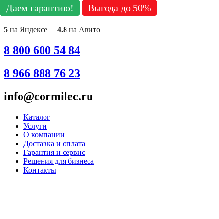
Даем гарантию!
Даем гарантию!
Даем гарантию!
Даем гарантию!
Даем гарантию!
Даем гарантию!
Даем гарантию!
Выгода до 50%
Выгода до 50%
Выгода до 50%
Выгода до 50%
Выгода до 50%
Выгода до 50%
Выгода до 50%
Перейти
к
содержимому
5
на Яндексе
4.8
на Авито
8 800 600 54 84
8 966 888 76 23
info@cormilec.ru
Каталог
Услуги
О компании
Доставка и оплата
Гарантия и сервис
Решения для бизнеса
Контакты