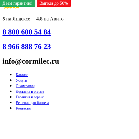
Даем гарантию!
Даем гарантию!
Даем гарантию!
Даем гарантию!
Даем гарантию!
Даем гарантию!
Даем гарантию!
Даем гарантию!
Даем гарантию!
Выгода до 50%
Выгода до 50%
Выгода до 50%
Выгода до 50%
Выгода до 50%
Выгода до 50%
Выгода до 50%
Выгода до 50%
Выгода до 50%
Перейти
к
содержимому
5
на Яндексе
4.8
на Авито
8 800 600 54 84
8 966 888 76 23
info@cormilec.ru
Каталог
Услуги
О компании
Доставка и оплата
Гарантия и сервис
Решения для бизнеса
Контакты