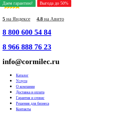
Даем гарантию!
Даем гарантию!
Даем гарантию!
Даем гарантию!
Даем гарантию!
Даем гарантию!
Даем гарантию!
Выгода до 50%
Выгода до 50%
Выгода до 50%
Выгода до 50%
Выгода до 50%
Выгода до 50%
Выгода до 50%
Перейти
к
содержимому
5
на Яндексе
4.8
на Авито
8 800 600 54 84
8 966 888 76 23
info@cormilec.ru
Каталог
Услуги
О компании
Доставка и оплата
Гарантия и сервис
Решения для бизнеса
Контакты