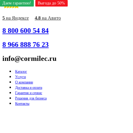
Даем гарантию!
Даем гарантию!
Даем гарантию!
Даем гарантию!
Даем гарантию!
Даем гарантию!
Даем гарантию!
Даем гарантию!
Даем гарантию!
Выгода до 50%
Выгода до 50%
Выгода до 50%
Выгода до 50%
Выгода до 50%
Выгода до 50%
Выгода до 50%
Выгода до 50%
Выгода до 50%
Перейти
к
содержимому
5
на Яндексе
4.8
на Авито
8 800 600 54 84
8 966 888 76 23
info@cormilec.ru
Каталог
Услуги
О компании
Доставка и оплата
Гарантия и сервис
Решения для бизнеса
Контакты