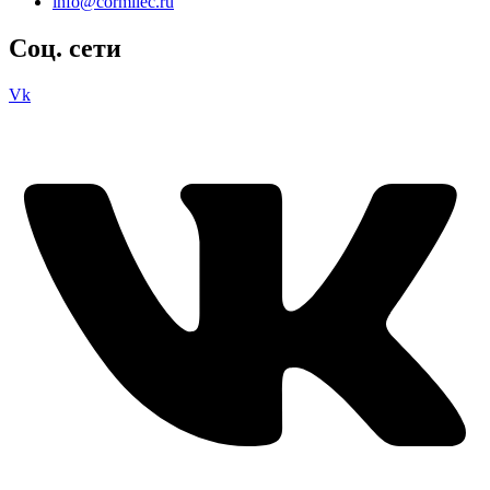
info@cormilec.ru
Соц. сети
Vk