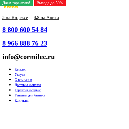
Даем гарантию!
Даем гарантию!
Даем гарантию!
Даем гарантию!
Даем гарантию!
Даем гарантию!
Даем гарантию!
Даем гарантию!
Даем гарантию!
Выгода до 50%
Выгода до 50%
Выгода до 50%
Выгода до 50%
Выгода до 50%
Выгода до 50%
Выгода до 50%
Выгода до 50%
Выгода до 50%
Перейти
к
содержимому
5
на Яндексе
4.8
на Авито
8 800 600 54 84
8 966 888 76 23
info@cormilec.ru
Каталог
Услуги
О компании
Доставка и оплата
Гарантия и сервис
Решения для бизнеса
Контакты