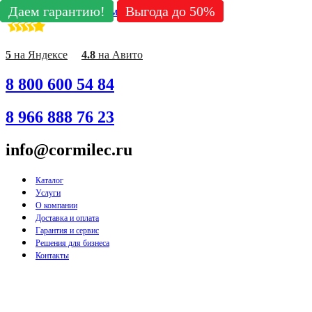
Даем гарантию!
Даем гарантию!
Даем гарантию!
Даем гарантию!
Даем гарантию!
Выгода до 50%
Выгода до 50%
Выгода до 50%
Выгода до 50%
Выгода до 50%
Перейти к содержимому
5
на Яндексе
4.8
на Авито
8 800 600 54 84
8 966 888 76 23
info@cormilec.ru
Каталог
Услуги
О компании
Доставка и оплата
Гарантия и сервис
Решения для бизнеса
Контакты