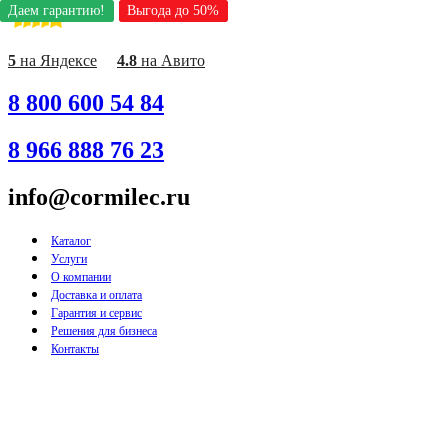
Даем гарантию!
Даем гарантию!
Даем гарантию!
Выгода до 50%
Выгода до 50%
Выгода до 50%
Перейти
к
содержимому
5
на Яндексе
4.8
на Авито
8 800 600 54 84
8 966 888 76 23
info@cormilec.ru
Каталог
Услуги
О компании
Доставка и оплата
Гарантия и сервис
Решения для бизнеса
Контакты