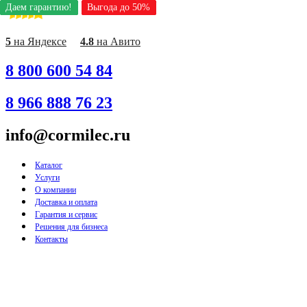
Даем гарантию!
Даем гарантию!
Даем гарантию!
Даем гарантию!
Даем гарантию!
Даем гарантию!
Даем гарантию!
Даем гарантию!
Даем гарантию!
Выгода до 50%
Выгода до 50%
Выгода до 50%
Выгода до 50%
Выгода до 50%
Выгода до 50%
Выгода до 50%
Выгода до 50%
Выгода до 50%
Перейти
к
содержимому
5
на Яндексе
4.8
на Авито
8 800 600 54 84
8 966 888 76 23
info@cormilec.ru
Каталог
Услуги
О компании
Доставка и оплата
Гарантия и сервис
Решения для бизнеса
Контакты