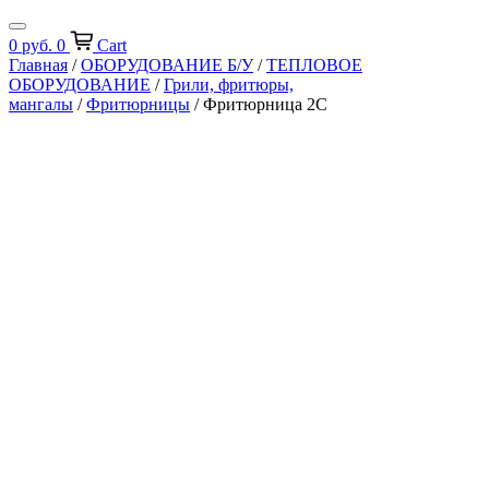
0
руб.
0
Cart
Главная
/
ОБОРУДОВАНИЕ Б/У
/
ТЕПЛОВОЕ
ОБОРУДОВАНИЕ
/
Грили, фритюры,
мангалы
/
Фритюрницы
/ Фритюрница 2С