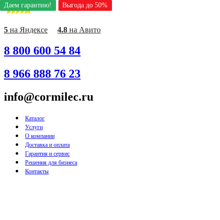
Даем гарантию!
Даем гарантию!
Даем гарантию!
Даем гарантию!
Даем гарантию!
Даем гарантию!
Даем гарантию!
Даем гарантию!
Даем гарантию!
Выгода до 50%
Выгода до 50%
Выгода до 50%
Выгода до 50%
Выгода до 50%
Выгода до 50%
Выгода до 50%
Выгода до 50%
Выгода до 50%
Перейти
к
содержимому
5
на Яндексе
4.8
на Авито
8 800 600 54 84
8 966 888 76 23
info@cormilec.ru
Каталог
Услуги
О компании
Доставка и оплата
Гарантия и сервис
Решения для бизнеса
Контакты