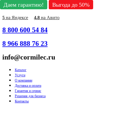
Даем гарантию!
Даем гарантию!
Даем гарантию!
Даем гарантию!
Даем гарантию!
Даем гарантию!
Даем гарантию!
Выгода до 50%
Выгода до 50%
Выгода до 50%
Выгода до 50%
Выгода до 50%
Выгода до 50%
Выгода до 50%
Перейти
к
содержимому
5
на Яндексе
4.8
на Авито
8 800 600 54 84
8 966 888 76 23
info@cormilec.ru
Каталог
Услуги
О компании
Доставка и оплата
Гарантия и сервис
Решения для бизнеса
Контакты