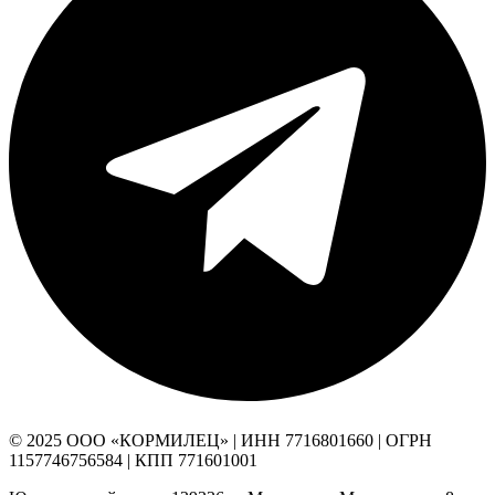
© 2025 ООО «КОРМИЛЕЦ» | ИНН 7716801660 | ОГРН
1157746756584 | КПП 771601001