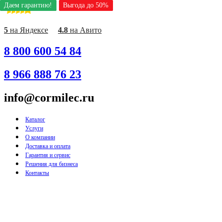
Даем гарантию!
Даем гарантию!
Даем гарантию!
Даем гарантию!
Даем гарантию!
Даем гарантию!
Даем гарантию!
Даем гарантию!
Даем гарантию!
Выгода до 50%
Выгода до 50%
Выгода до 50%
Выгода до 50%
Выгода до 50%
Выгода до 50%
Выгода до 50%
Выгода до 50%
Выгода до 50%
Перейти
к
содержимому
5
на Яндексе
4.8
на Авито
8 800 600 54 84
8 966 888 76 23
info@cormilec.ru
Каталог
Услуги
О компании
Доставка и оплата
Гарантия и сервис
Решения для бизнеса
Контакты