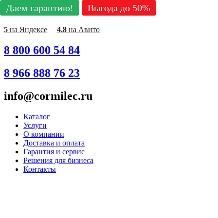
Даем гарантию!
Даем гарантию!
Даем гарантию!
Даем гарантию!
Даем гарантию!
Даем гарантию!
Даем гарантию!
Даем гарантию!
Даем гарантию!
Выгода до 50%
Выгода до 50%
Выгода до 50%
Выгода до 50%
Выгода до 50%
Выгода до 50%
Выгода до 50%
Выгода до 50%
Выгода до 50%
Перейти
к
содержимому
5
на Яндексе
4.8
на Авито
8 800 600 54 84
8 966 888 76 23
info@cormilec.ru
Каталог
Услуги
О компании
Доставка и оплата
Гарантия и сервис
Решения для бизнеса
Контакты