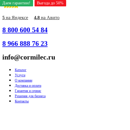
Даем гарантию!
Даем гарантию!
Даем гарантию!
Даем гарантию!
Даем гарантию!
Даем гарантию!
Даем гарантию!
Даем гарантию!
Даем гарантию!
Выгода до 50%
Выгода до 50%
Выгода до 50%
Выгода до 50%
Выгода до 50%
Выгода до 50%
Выгода до 50%
Выгода до 50%
Выгода до 50%
Перейти
к
содержимому
5
на Яндексе
4.8
на Авито
8 800 600 54 84
8 966 888 76 23
info@cormilec.ru
Каталог
Услуги
О компании
Доставка и оплата
Гарантия и сервис
Решения для бизнеса
Контакты